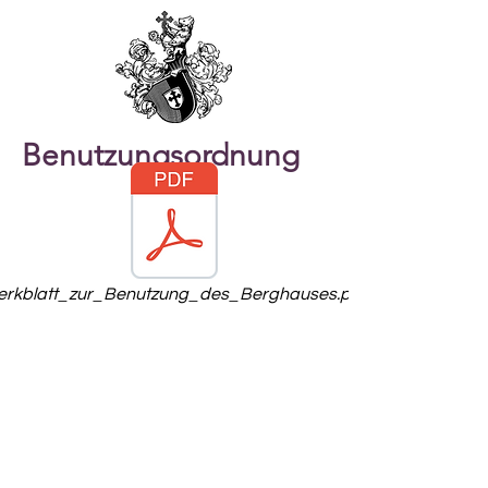
Benutzungsordnung
erkblatt_zur_Benutzung_des_Berghauses.pdf