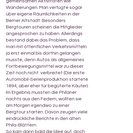
gemeinsamen Aktivitäten wie
Wanderungen. Man verfügte sogar
über eigene Räumlichkeiten in der
Berner Altstadt. Besonders
Bergtouren scheinen die Mitglieder
angesprochen zu haben. Allerdings
bestand dabei das Problem, dass
man mit öffentlichen Verkehrsmitteln
ja erst einmal bis dorthin gelangen
musste, denn Autos als allgemeines
Fortbewegungsmittel war zu dieser
Zeit noch nicht verbreitet (Die erste
Automobil-Serienproduktion startete
1894, aber eher für begüterte Käufer).
Im Ergebnis mussten die Philaner
nachts aus den Federn, wollten sie
am Morgen irgendwo zu einer
Bergtour starten. Davon zeugen viele
eindrückliche Berichte in den alten
Phila-Blättern.
So kam dann bald die Idee auf, doch