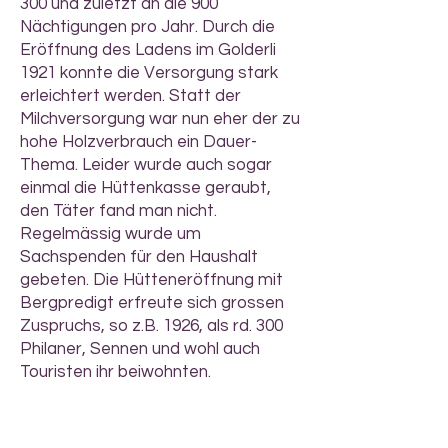
300 und zuletzt an die 900
Nächtigungen pro Jahr. Durch die
Eröffnung des Ladens im Golderli
1921 konnte die Versorgung stark
erleichtert werden. Statt der
Milchversorgung war nun eher der zu
hohe Holzverbrauch ein Dauer-
Thema. Leider wurde auch sogar
einmal die Hüttenkasse geraubt,
den Täter fand man nicht.
Regelmässig wurde um
Sachspenden für den Haushalt
gebeten. Die Hütteneröffnung mit
Bergpredigt erfreute sich grossen
Zuspruchs, so z.B. 1926, als rd. 300
Philaner, Sennen und wohl auch
Touristen ihr beiwohnten.
Der Vermieter stiftete sogar einen
Schrank und einen Tisch. Allerdings